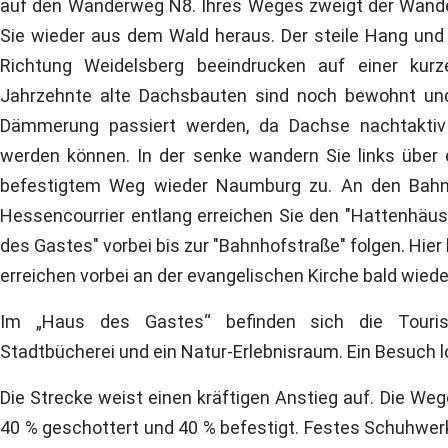
auf den Wanderweg N8. Ihres Weges zweigt der Wande
Sie wieder aus dem Wald heraus. Der steile Hang und 
Richtung Weidelsberg beeindrucken auf einer kur
Jahrzehnte alte Dachsbauten sind noch bewohnt und 
Dämmerung passiert werden, da Dachse nachtaktiv 
werden können. In der senke wandern Sie links über 
befestigtem Weg wieder Naumburg zu. An den Bah
Hessencourrier entlang erreichen Sie den "Hattenhäu
des Gastes" vorbei bis zur "Bahnhofstraße" folgen. Hier 
erreichen vorbei an der evangelischen Kirche bald wie
Im „Haus des Gastes“ befinden sich die Tourist
Stadtbücherei und ein Natur-Erlebnisraum. Ein Besuch l
Die Strecke weist einen kräftigen Anstieg auf. Die Weg
40 % geschottert und 40 % befestigt. Festes Schuhwerk 