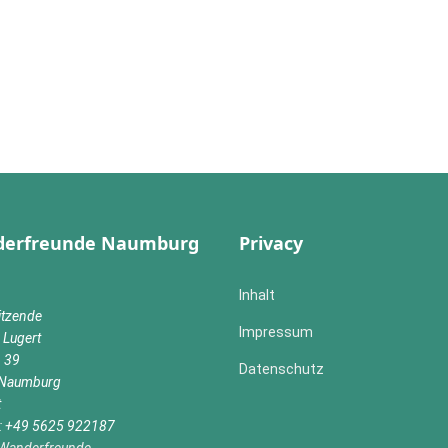
erfreunde Naumburg
Privacy
Inhalt
itzende
Impressum
 Lugert
n 39
Datenschutz
Naumburg
t
n: +49 5625 922187