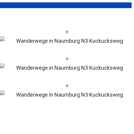
Zur Online-Karte des Kuckucksweges hier klicken
+
+
+