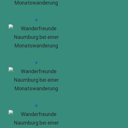
+
+
+