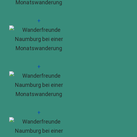
+
+
+