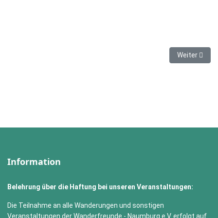
Nächster Bei
Weiter
Information
Belehrung über die Haftung bei unseren Veranstaltungen:
Die Teilnahme an alle Wanderungen und sonstigen
Veranstaltungen der Wanderfreunde - Naumburg e.V. erfolgt auf